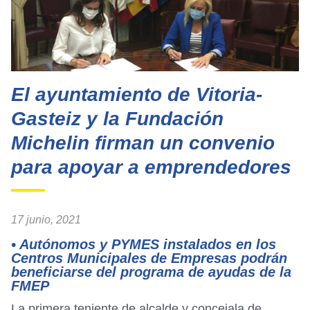
El ayuntamiento de Vitoria-
Gasteiz y la Fundación
Michelin firman un convenio
para apoyar a emprendedores
17 junio, 2021
• Autónomos y PYMES instalados en los
Centros Municipales de Empresas podrán
beneficiarse del programa de ayudas de la
FMEP
La primera teniente de alcalde y concejala de