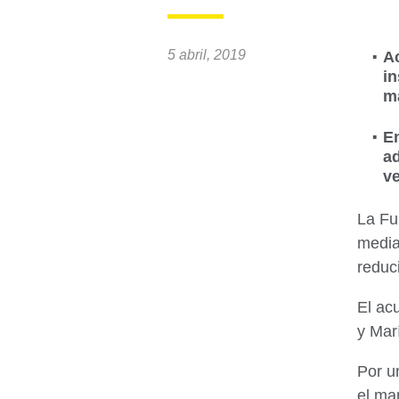
5 abril, 2019
A
i
m
En
a
ve
La Fu
media
reduc
El ac
y Mar
Por u
el ma