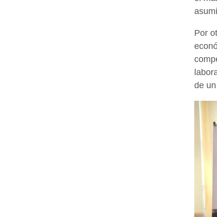
asumi
Por o
econó
compe
labor
de un